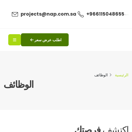
ال
projects@nap.com.sa
+966115048655
اطلب عرض سعر
الرئيسية
الوظائف
الوظائف
اكتشف
فرصتك