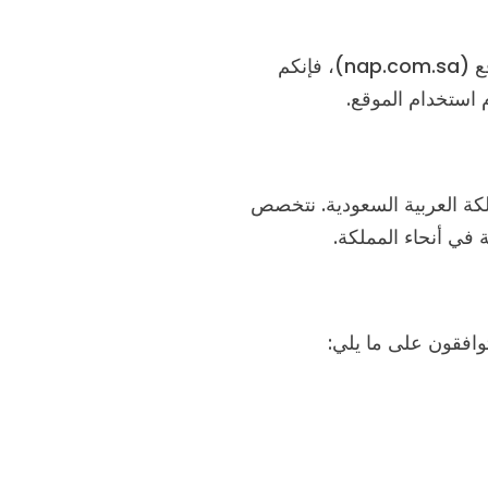
مرحبا بكم في موقع شركة مشتل ونباتات (سجل تجاري 1010755868). باستخدامكم هذا الموقع (nap.com.sa)، فإنكم
م استخدام الموقع.
كة العربية السعودية. نتخصص
 في أنحاء المملكة.
وافقون على ما يلي: