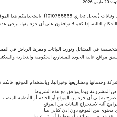
يث:
20 مارس 2026
أحكام التالية. إذا كنتم لا توافقون على أي جزء منها، يرجى عد
صصة في المشاتل وتوريد النباتات ومقرها الرياض في الممل
يق مواقع عالية الجودة للمشاريع الحكومية والتجارية والسكنية
كة وخدماتها ومشاريعها وخبراتها. وباستخدام الموقع، فإنكم ت
اض المشروعة وبما يتوافق مع هذه الشروط
رح به إلى أي جزء من الموقع أو الخادم أو الأنظمة المتصلة
امج آلية لاستخراج البيانات من الموقع
ي محتوى من الموقع دون إذن كتابي منا
قة قد تضر بوظائفه أو تعطلها أو تؤثر عليها