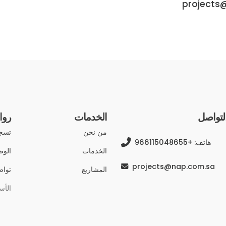
projects
التواصل
الخدمات
روا
من نحن
تسجي
هاتف: +966115048655
الخدمات
الوظ
projects@nap.com.sa
المشاريع
تواص
الأس